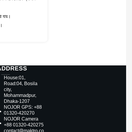
া যায়।
H।
ADDRESS
House:01,
Road:04, Bosila
city,
Mohammadpur,
Dhaka-1207
NOJOR GPS: +88
01320-420270
NOJOR Camera
+88 01320-420275
contact@maktro.co