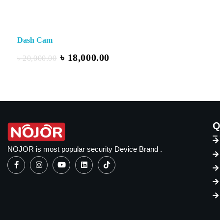
Dash Cam
৳
18,000.00
৳
20,000.00
Q
NOJOR is most popular security Device Brand .